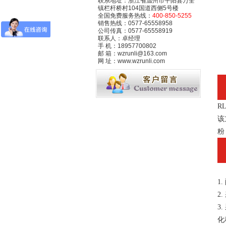
联系地址：浙江省温州市平阳县万全
镇栏杆桥村104国道西侧5号楼
全国免费服务热线：
400-850-5255
销售热线：0577-65558958
公司传真：0577-65558919
联系人：卓经理
手 机：18957700802
邮 箱：wzrunli@163.com
网 址：www.wzrunli.com
RL
该
粉
1.
2.
3.
化