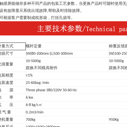
触摸屏能储存多种不同产品的包装工艺参数，当更换产品时可随时使用无
设有故障显示系统出现故障
,
帮助及时排除故障。
可根据客户需要制成枕形袋，打挂孔袋等。
计量方式
螺杆定量
称重反馈
制袋尺寸
(W)80-200mm (L)100-300mm
(W)100-25
10-5000g
10-5000g
充填重量
跟换不同模具附件
跟换不同
包装精度
≤1%
包装速度
25-60bag /min
电 源
Three phase 380/220V 50-60 Hz
功 率
6 kw
气 压
6-8 kg/c
㎡
用
气
量
0.2m3/min
整机重量
700kg
950Kg