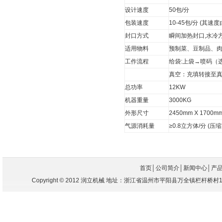
设计速度
50包/分
包装速度
10-45包/分 (其
封口方式
瞬间加热封口,水冷
适用物料
预制菜、豆制品、
工作流程
给袋:上袋→喷码（
真空：充填转接至真
总功率
12KW
机器重量
3000KG
外形尺寸
2450mm X 1700m
气源消耗量
≥0.8立方体/分 (
首页
│
公司简介
│
新闻中心
│
产
Copyright
©
2012 润立机械 地址：浙江省温州市平阳县万全镇栏杆桥村104国道