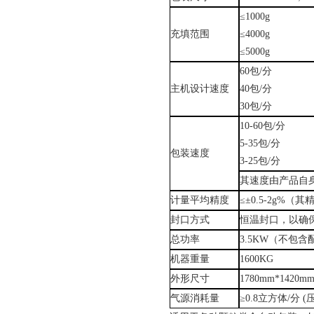
≤1000g
充填范围
≤4000g
≤5000g
60
包
/分
主机设计速度
40
包
/分
30
包
/分
10-60
包
/分
5
-
35
包
/分
包装速度
3
-
25
包
/分
其速度由产品自
计量平均精度
≤±
0.5-2g%
（其
封口方式
恒温封口，以确
总功率
3.5
KW
（
不包含
机器重量
16
00KG
外形尺寸
1780mm*1420m
气
源
消耗量
≥0.
8
立方体
/分 