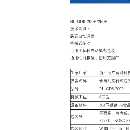
RL-GD8-200R/250R
技术亮点：
袋宽自动调整
机械式传动
可用于多种自动填充包装
通用性能极佳，使用范围广
生家厂家
浙江润立智能科
设备名称
全自动旋转式包
型号
RL-GD8-200R
机械工位
8
工位
设备材料
304不锈钢(与食
平面袋
、
蒸煮袋
包装
袋
PT/PE、KOP/CP
包装尺寸
W:80-220mm；H