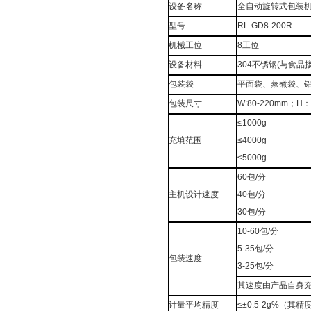
设备名称
全自动旋转式包装
型号
RL-GD8-200R
机械工位
8工位
设备材料
304不锈钢(与食品
包装袋
平面袋、蒸煮袋、铝箔袋
包装尺寸
W:80-220mm；H：
≤1000g
充填范围
≤4000g
≤5000g
60包/分
主机设计速度
40包/分
30包/分
10-60包/分
5-35包/分
包装速度
3-25包/分
其速度由产品自身
计量平均精度
≤±0.5-2g%（