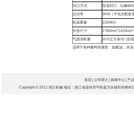
封口方式
恒温封口，以确保
总功率
3KW（不包含配套
机器重量
1500KG
外形尺寸
1780mm*1420mm
气源消耗量
≥0.8立方体/分 (
适用于各种酱料的灌装：如酱油，浓汤
首页
│
公司简介
│
新闻中心
│
产
Copyright
©
2012 润立机械 地址：浙江省温州市平阳县万全镇栏杆桥村104国道