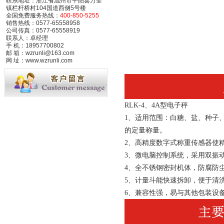
联系地址：浙江省温州市平阳县万全
镇栏杆桥村104国道西侧5号楼
全国免费服务热线：
400-850-5255
销售热线：0577-65558958
公司传真：0577-65558919
联系人：卓经理
手 机：18957700802
邮 箱：wzrunli@163.com
网 址：www.wzrunli.com
RLK-4
、
4A
型电子秤
1
、适用范围：白糖、盐、种子
的定量称量。
2
、高精度数字式称重传感器使
3
、微电脑控制系统，采用双振
4
、全不锈钢密封机体，防腐防
5
、计量斗能快速拆卸，便于清
6
、兼容性强，易与其他包装设