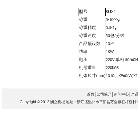
型号
RLK-4
称重
0-1000g
称重精度
0.5-1g
称重速度
50
包
/
分钟
产品预设数
10
种
功率
1KW
电压
220V
单相
50/60
机器重量
220KGS
机体尺寸
(mm)
1010(L)X960(W)X1
首页
│
公司简介
│
新闻中心
│
产
Copyright
©
2012 润立机械 地址：浙江省温州市平阳县万全镇栏杆桥村104国道