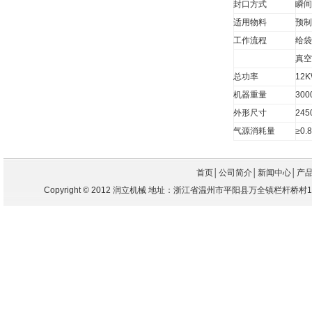
封口方式
瞬间
适用物料
预
工作流程
给袋
真
总功率
12
机器重量
300
外形尺寸
245
气源消耗量
≥0
首页
│
公司简介
│
新闻中心
│
产
Copyright
©
2012 润立机械 地址：浙江省温州市平阳县万全镇栏杆桥村104国道